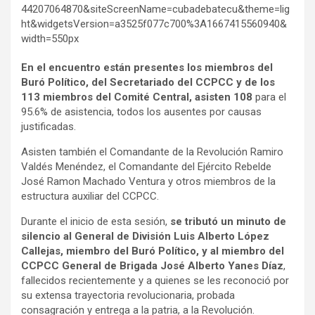
44207064870&siteScreenName=cubadebatecu&theme=lig
ht&widgetsVersion=a3525f077c700%3A1667415560940&
width=550px
En el encuentro están presentes los miembros del
Buró Político, del Secretariado del CCPCC y de los
113 miembros del Comité Central, asisten 108
para el
95.6% de asistencia, todos los ausentes por causas
justificadas.
Asisten también el Comandante de la Revolución Ramiro
Valdés Menéndez, el Comandante del Ejército Rebelde
José Ramon Machado Ventura y otros miembros de la
estructura auxiliar del CCPCC.
Durante el inicio de esta sesión,
se tributó un minuto de
silencio al General de División Luis Alberto López
Callejas, miembro del Buró Político, y al miembro del
CCPCC General de Brigada José Alberto Yanes Díaz
,
fallecidos recientemente y a quienes se les reconoció por
su extensa trayectoria revolucionaria, probada
consagración y entrega a la patria, a la Revolución.