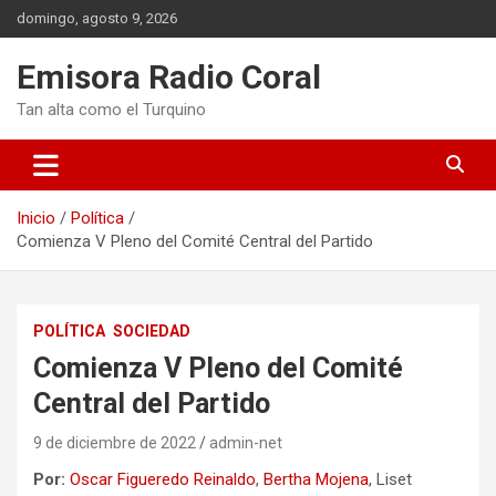
Saltar
domingo, agosto 9, 2026
al
contenido
Emisora Radio Coral
Tan alta como el Turquino
Inicio
Política
Comienza V Pleno del Comité Central del Partido
POLÍTICA
SOCIEDAD
Comienza V Pleno del Comité
Central del Partido
9 de diciembre de 2022
admin-net
Por:
Oscar Figueredo Reinaldo
,
Bertha Mojena
, Liset