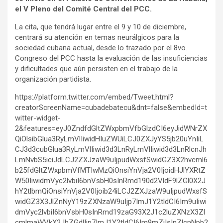
el V Pleno del Comité Central del PCC.
La cita, que tendrá lugar entre el 9 y 10 de diciembre,
centrará su atención en temas neurálgicos para la
sociedad cubana actual, desde lo trazado por el 8vo.
Congreso del PCC hasta la evaluación de las insuficiencias
y dificultades que aún persisten en el trabajo de la
organización partidista.
https://platform.twitter.com/embed/Tweet.html?
creatorScreenName=cubadebatecu&dnt=false&embedId=t
witter-widget-
2&features=eyJ0ZndfdGltZWxpbmVfbGlzdCI6eyJidWNrZX
QiOlsibGlua3RyLmVlIiwidHIuZWUiLCJ0ZXJyYS5jb20uYnIiL
CJ3d3cubGlua3RyLmVlIiwid3d3LnRyLmVlIiwid3d3LnRlcnJh
LmNvbS5iciJdLCJ2ZXJzaW9uIjpudWxsfSwidGZ3X2hvcml6
b25fdGltZWxpbmVfMTIwMzQiOnsiYnVja2V0IjoidHJlYXRtZ
W50IiwidmVyc2lvbiI6bnVsbH0sInRmd190d2VldF9lZGl0X2J
hY2tlbmQiOnsiYnVja2V0Ijoib24iLCJ2ZXJzaW9uIjpudWxsfS
widGZ3X3JlZnNyY19zZXNzaW9uIjp7ImJ1Y2tldCI6Im9uIiwi
dmVyc2lvbiI6bnVsbH0sInRmd19zaG93X2J1c2luZXNzX3Zl
cmlmaWVkX2JhZGdlIjp7ImJ1Y2tldCI6Im9mZiIsInZlcnNpb2