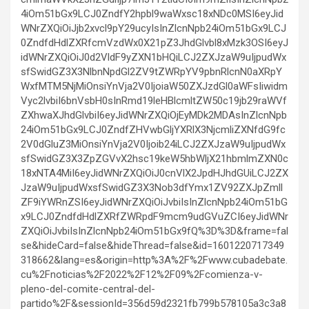
4iOm51bGx9LCJ0ZndfY2hpbl9waWxsc18xNDc0MSI6eyJid
WNrZXQiOiJjb2xvcl9pY29ucyIsInZlcnNpb24iOm51bGx9LCJ
0ZndfdHdlZXRfcmVzdWx0X21pZ3JhdGlvbl8xMzk3OSI6eyJ
idWNrZXQiOiJ0d2VldF9yZXN1bHQiLCJ2ZXJzaW9uIjpudWx
sfSwidGZ3X3NlbnNpdGl2ZV9tZWRpYV9pbnRlcnN0aXRpY
WxfMTM5NjMiOnsiYnVja2V0IjoiaW50ZXJzdGl0aWFsIiwidm
Vyc2lvbiI6bnVsbH0sInRmd19leHBlcmltZW50c19jb29raWVf
ZXhwaXJhdGlvbiI6eyJidWNrZXQiOjEyMDk2MDAsInZlcnNpb
24iOm51bGx9LCJ0ZndfZHVwbGljYXRlX3NjcmliZXNfdG9fc
2V0dGluZ3MiOnsiYnVja2V0Ijoib24iLCJ2ZXJzaW9uIjpudWx
sfSwidGZ3X3ZpZGVvX2hsc19keW5hbWljX21hbmlmZXN0c
18xNTA4MiI6eyJidWNrZXQiOiJ0cnVlX2JpdHJhdGUiLCJ2ZX
JzaW9uIjpudWxsfSwidGZ3X3Nob3dfYmx1ZV92ZXJpZmll
ZF9iYWRnZSI6eyJidWNrZXQiOiJvbiIsInZlcnNpb24iOm51bG
x9LCJ0ZndfdHdlZXRfZWRpdF9mcm9udGVuZCI6eyJidWNr
ZXQiOiJvbiIsInZlcnNpb24iOm51bGx9fQ%3D%3D&frame=fal
se&hideCard=false&hideThread=false&id=1601220717349
318662&lang=es&origin=http%3A%2F%2Fwww.cubadebate.
cu%2Fnoticias%2F2022%2F12%2F09%2Fcomienza-v-
pleno-del-comite-central-del-
partido%2F&sessionId=356d59d2321fb799b578105a3c3a8